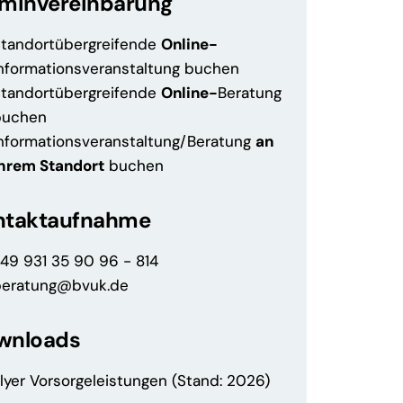
rminvereinbarung
Standortübergreifende
Online-
nformationsveranstaltung buchen
Standortübergreifende
Online-
Beratung
buchen
nformationsveranstaltung/Beratung
an
Ihrem Standort
buchen
ntaktaufnahme
49 931 35 90 96 - 814
beratung@bvuk.de
wnloads
lyer Vorsorgeleistungen (Stand: 2026)