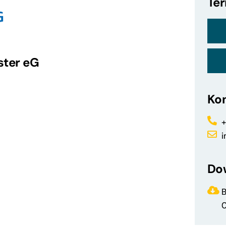
Te
ster eG
Ko
+
Do
B
0