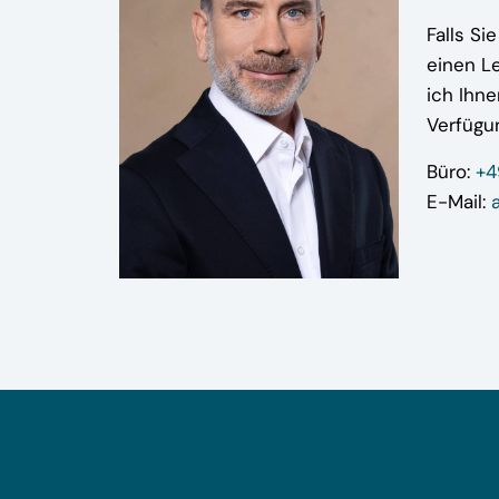
Falls Si
einen L
ich Ihne
Verfügu
Büro:
+4
E-Mail: