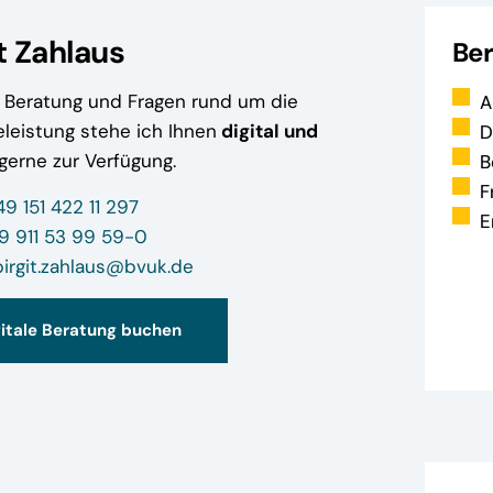
t Zahlaus
Be
e Beratung und Fragen rund um die
A
eleistung stehe ich Ihnen
digital und
D
gerne zur Verfügung.
B
F
49 151 422 11 297
E
9 911 53 99 59-0
birgit.zahlaus@bvuk.de
gitale Beratung buchen