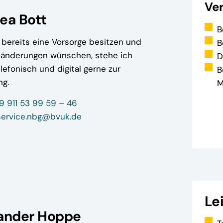
Ve
ea Bott
B
e bereits eine Vorsorge besitzen und
B
sänderungen wünschen, stehe ich
D
lefonisch und digital gerne zur
B
ng.
M
9 911 53 99 59 – 46
service.nbg@bvuk.de
Le
ander Hoppe