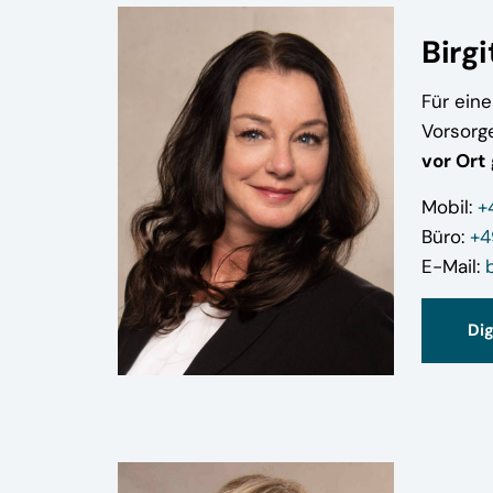
Birgi
Für ein
Vorsorg
vor Ort
Mobil:
+
Büro:
+4
E-Mail:
Di